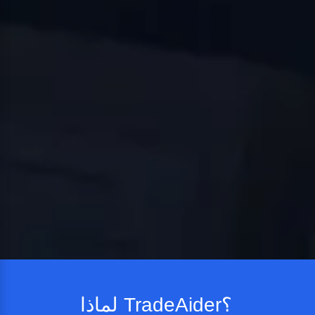
لماذا TradeAider؟