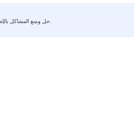
حل ومنع المشاكل بالإضافة إلى العثور على المشاكل.
فعال من حيث التكلفة: 199 دولار أمريكي فقط لكل يوم عمل.
مدفوع بالرؤية والمهمة. الابتكار بمساعدة الأدوات الرقمية.