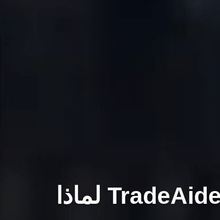
اذا TradeAider