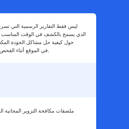
مفتشي TradeAider في الموقع أثناء الفحص، مما يضمن شحن ودفع المشترين فقط للمنتجات التي اجتازت الجودة.