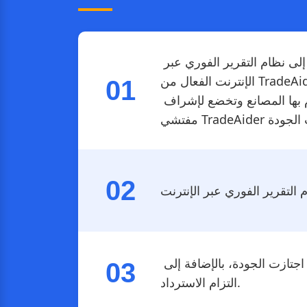
ليس فقط التقارير الرسمية التي تسرد النتائج مع الصور/الفيديوهات/الأرقام، ولكن الأهم هو الوصول إلى نظام التقرير الفوري عبر 
الإنترنت الفعال من TradeAider الذي يسمح بالكشف في الوقت المناسب عن المنتجات المعيبة من قبل المشترين وإرسال تعليماتهم 
01
حول كيفية حل مشاكل الجودة المكتشفة. كما يمكّن من أعمال الإصلاح/الاستبدال الفعالة التي تقوم بها المصانع وتخضع لإشراف 
02
ملصقات مكافحة التزوير المجانية المرفقة بالكراتين الرئيسية التي تحتوي فقط على المنتجات التي اجتازت الجودة، بالإضافة إلى 
03
التزام الاسترداد.