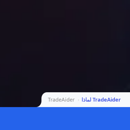
لماذا TradeAider
TradeAider