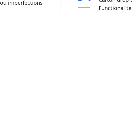
ou imperfections 
Functional t
measuremen
Vérificatio
Imprimé e
llage
Marque d'expé
06
mballage extérieur, 
certificat de
atériaux 
barres, étiqu
t d'emballage, etc.
production, i
etc.