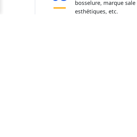
bosselure, marque sale 
esthétiques, etc.
Vérification d'Emba
05
Palette, matériau de l'e
méthode d'emballage, m
d'emballage, assortimen