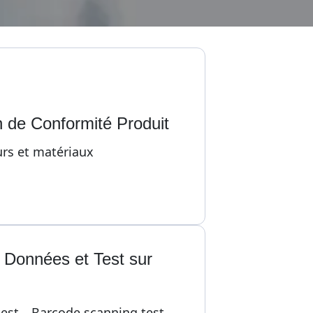
on de Conformité Produit
urs et matériaux
Données et Test sur 
test，Barcode scanning test，