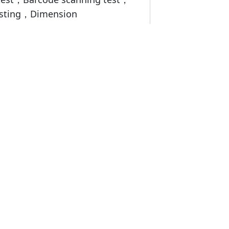
esting，Dimension 
t，Weight measurement，etc.
n d'Étiquetage, Matériel 
t Marquage
dition, manuel utilisateur, 
 conformité, étiquette code-
ette d'avertissement, date de 
mpression sur boîte couleur, 