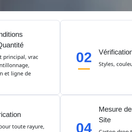
ditions 
Quantité
Vérificati
02
 principal, vrac 
Styles, coule
tillonnage, 
 et ligne de 
Mesure de 
ication
Site
04
our toute rayure, 
Carton drop 