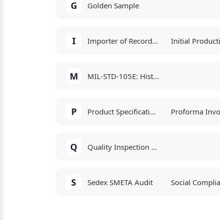
G
Golden Sample
I
Importer of Record (IOR)
M
MIL-STD-105E: History and Evolution of Modern Quality Control Sampling
P
Product Specification Sheet (PSS)
Q
Quality Inspection Agreement (QIA)
S
Sedex SMETA Audit