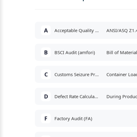
A
Acceptable Quality Limit (AQL)
ANSI/ASQ Z1.4
B
BSCI Audit (amfori)
C
Customs Seizure Prevention
D
Defect Rate Calculations: Monitoring Factory Quality Performance
F
Factory Audit (FA)