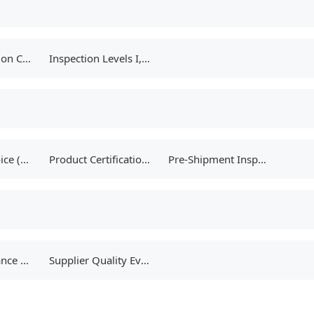
Initial Production Check (IPC)
Inspection Levels I, II, and III
Proforma Invoice (PI) Audit
Product Certifications (CE, FCC, RoHS)
Pre-Shipment Inspection (PSI)
Social Compliance Audits (BSCI & Sedex)
Supplier Quality Evaluation (SQE)