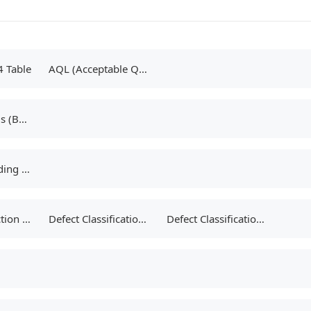
 Table
AQL (Acceptable Quality Limit)
Bill of Materials (BOM)
Container Loading Supervision (CLS)
During Production Inspection (DUPRO)
Defect Classification List (DCL)
Defect Classification: Major, Minor, and Critical Defects Explained