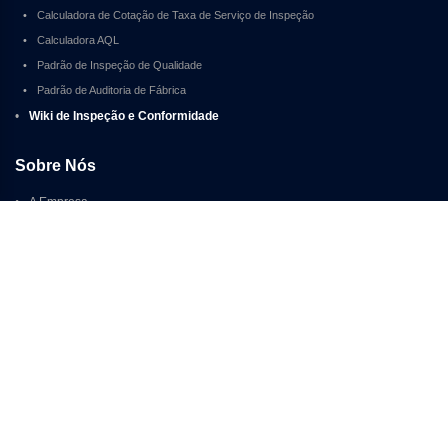
•
Calculadora de Cotação de Taxa de Serviço de Inspeção
•
Calculadora AQL
•
Padrão de Inspeção de Qualidade
•
Padrão de Auditoria de Fábrica
•
Wiki de Inspeção e Conformidade
Sobre Nós
•
A Empresa
•
O Fundador
•
Por Que TradeAider
•
Como Começar
© 2026 TradeAider Inspection Service Group 
浙B2-20110238-9
Mapa do Site