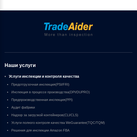
Наши услуги
•
Услуги инспекции и контроля качества
•
Предотгрузочная инспекция(PSI/FRI)
•
Инспекция в процессе производства(DPI/DUPRO)
•
Предпроизводственная инспекция(PPI)
•
Аудит фабрики
•
Надзор за загрузкой контейнеров(CLI/CLS)
•
Услуги полного контроля качества WeGuarantee(TQC/TQM)
•
Решения для инспекции Amazon FBA