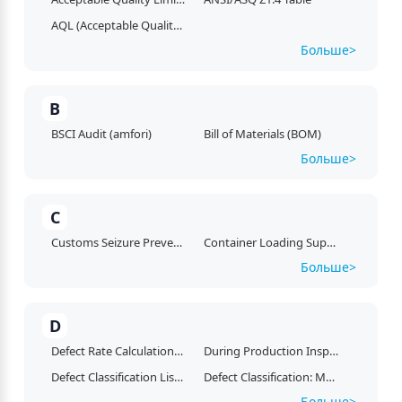
AQL (Acceptable Quality Limit)
Больше> 
B
BSCI Audit (amfori)
Bill of Materials (BOM)
Больше> 
C
Customs Seizure Prevention
Container Loading Supervision (CLS)
Больше> 
D
Defect Rate Calculations: Monitoring Factory Quality Performance
During Production Inspection (DUPRO)
Defect Classification List (DCL)
Defect Classification: Major, Minor, and Critical Defects Explained
Больше> 