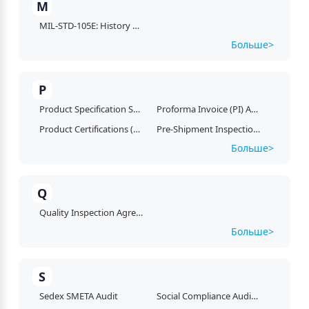
M
MIL-STD-105E: History and Evolution of Modern Quality Control Sampling
Больше> 
P
Product Specification Sheet (PSS)
Proforma Invoice (PI) Audit
Product Certifications (CE, FCC, RoHS)
Pre-Shipment Inspection (PSI)
Больше> 
Q
Quality Inspection Agreement (QIA)
Больше> 
S
Sedex SMETA Audit
Social Compliance Audits (BSCI & Sedex)