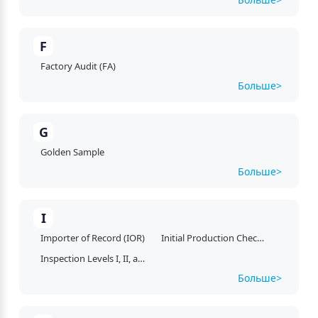
F
Factory Audit (FA)
Больше> 
G
Golden Sample
Больше> 
I
Importer of Record (IOR)
Initial Production Check (IPC)
Inspection Levels I, II, and III
Больше> 