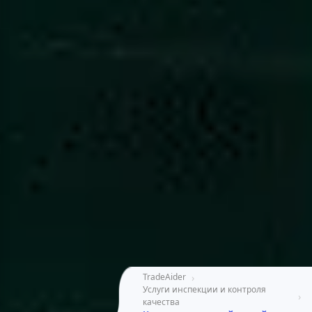
TradeAider
Услуги инспекции и контроля 
качества