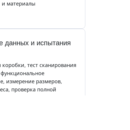
а и материалы
 данных и испытания 
 коробки, тест сканирования 
 функциональное 
е, измерение размеров, 
еса, проверка полной 
т высоким напряжением, тест 
ти заземления, тест работы, 
лярности, проверка 
 компонентов и внутренних 