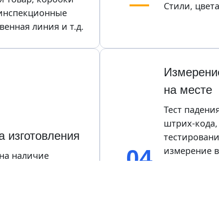
Стили, цвет
 инспекционные 
енная линия и т.д.
Измерение
на месте
Тест падения
штрих-кода,
а изготовления
тестировани
измерение в
04
на наличие 
сборки, тес
ли эстетических 
непрерывнос
проверка по
критических