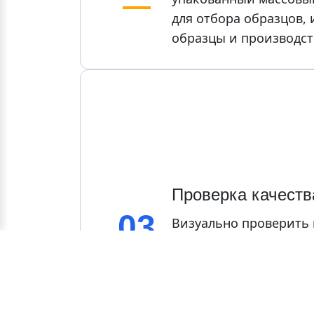
для отбора образцов,
образцы и производств
Проверка качеств
03
Визуально проверить 
вмятин, деформации и
несовершенств и т.д.