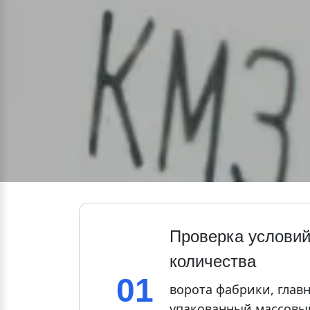
Проверка условий 
количества
01
ворота фабрики, главн
упакованный массовый